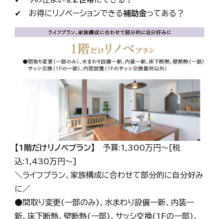
✔ お得にリノベーションできる
補助金
ってある？
【1階だけリノベプラン】
予算:1,300万円～[税
込:1,430万円～]
＼ライフプラン、家族構成に合わせて部分的に自分好み
に／
●間取り変更(一部のみ)、水まわり設備一新、内装一
新、床下断熱、壁断熱(一部)、サッシ交換(1Fの一部)、