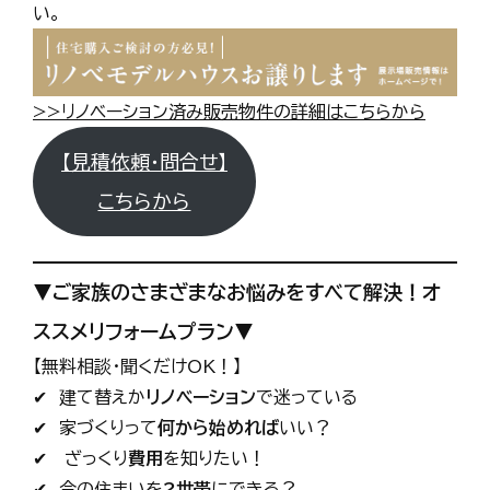
い。
>>リノベーション済み販売物件の詳細はこちらから
【見積依頼・問合せ】
こちらから
▼ご家族のさまざまなお悩みをすべて解決！オ
ススメリフォームプラン▼
【無料相談・聞くだけOK！】
✔ 建て替えか
リノベーション
で迷っている
✔ 家づくりって
何から始めれば
いい？
✔ ざっくり
費用
を知りたい！
✔ 今の住まいを
2世帯
にできる？