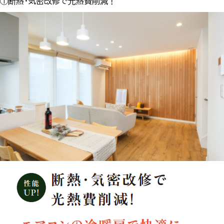
①断熱・気密改修で光熱費削減！