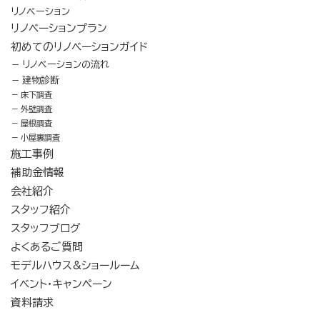
・下記の事業に関し、訪問、ダイレクトメールの発送、電話によ
リノベーション
る勧誘、電子メールによる勧誘等の営業活動並びに契約に関
リノベーションプラン
連した事務手続きを行うため。
初めてのリノベーションガイド
ア 建築資材の販売
イ 建設工事業の請負
リノベーションの流れ
ウ 宅地の造成
建物診断
エ 土地付住宅の施工販売
床下調査
オ 賃貸建物の建設並びに経営及び管理サービス
外壁調査
カ 不動産の売買及び斡旋
屋根調査
キ 建築の内装外装の施工販
小屋裏調査
ク 住宅の関連商品の販売施工
施工事例
ケ 産業資材の販売施工
コ 建設用パネルの製造販売
補助金情報
サ 輸入建築資材の販売
会社紹介
シ 外構工事業
スタッフ紹介
ス 土木工事業
セ 管工事業
スタッフブログ
ソ 建築工事に関する設計、積算及び工事監理
よくあるご質問
タ 産業廃棄物収集運搬事業
チ 損害保険代理店業
モデルハウス&ショールーム
ツ 生命保険の募集に関する業務
イベント・キャンペーン
テ 電気事業
資料請求
ト 左官工事業
ナ 鋼構造物工事業