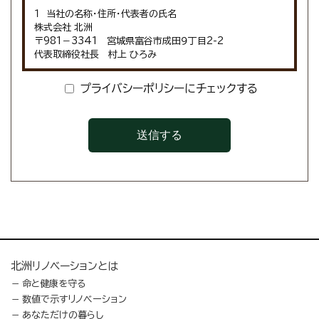
１ 当社の名称・住所・代表者の氏名
株式会社 北洲
〒981－3341 宮城県富谷市成田９丁目2-2
代表取締役社長 村上 ひろみ
２ 関係法令・ガイドライン等の遵守
プライバシーポリシーにチェックする
当社は、個人情報保護法その他の法令及び個人情報保護委員
会のガイドラインその他のガイドラインを遵守して、個人データ
（個人情報保護法第１６条第３項に定めるものをいう。以下、同
様）の適正な取扱いを行います。
３ 個人情報の取得・利用
当社は、個人情報を取得する際には、利用目的を公表または通
知し（本プライバシーポリシーによる公表を含む。）、また、直接
ご本人様から契約書その他の書面（電磁的記録を含む）に記載
された個人情報を取得する場合にはあらかじめ利用目的を明
示し、適法かつ公正な手段によって取得いたします。
当社は、利用目的の達成に必要な範囲内で適正に個人情報を
利用いたします。
北洲リノベーションとは
４ 個人情報の利用目的
命と健康を守る
当社は、以下の目的で個人情報を利用します。
（１）お客様に関する個人情報
数値で示すリノベーション
【利用目的】
あなただけの暮らし