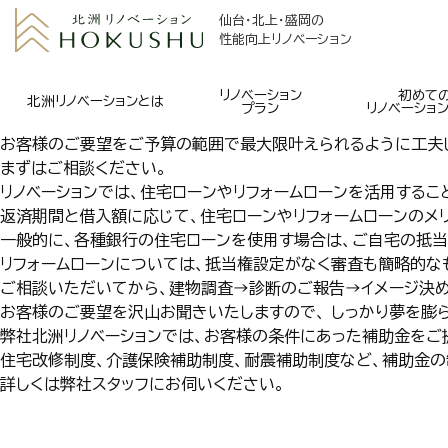
仙台・北上・盛岡の
性能向上リノベーション
リノベーション
初めて
北洲リノベーションとは
プラン
リノベーショ
お客様のご要望をご予算の範囲で最大限叶えられるように工夫
まずはご相談ください。
リノベーションでは、住宅ローンやリフォームローンを活用するこ
返済期間と借入額に応じて、住宅ローンやリフォームローンのメリ
一般的に、各種銀行の住宅ローンを使用す場合は、ご自宅の抵当
リフォームローンについては、抵当権設定がなく審査も簡略的な
ご相談いただいてから、建物調査→診断のご報告→イメージ決
お客様のご要望を沢山お聞きいたしますので、 しっかり夢を膨
弊社北洲リノベーションでは、お客様の条件にあった補助金をご
住宅改修制度、介護保険補助制度、耐震補助制度など、補助金の
詳しくは弊社スタッフにお伺いください。