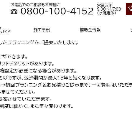
お電話でのご相談もお気軽に
営業時間
0800-100-4152
9:00～17:00
（水曜定休）
の
施工事例
補助金情報
ンガイド
したプランニングをご提案いたします。
とができます。
ットデメリットがあります。
権設定が必要になる場合があります。
ものですが、返済期間が最大15年と短くなります。
め→初回プランニング＆お見積りご提示まで、一切費用はいただ
らませてください。
提案させていただきます。
制度は細かく、また年々変わります。