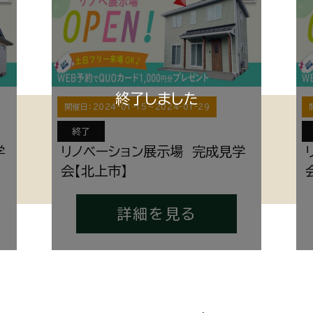
開催日：
2024-01-15
〜
2024-01-29
終了
学
リノベーション展示場 完成見学
会【北上市】
詳細を見る