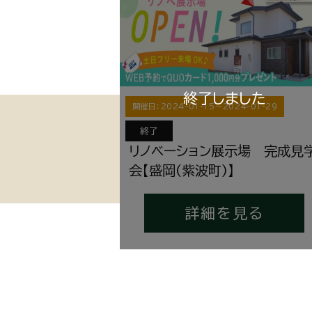
開催日：
2024-01-15
〜
2024-01-29
終了
リノベーション展示場 完成見
会【盛岡(紫波町)】
詳細を見る