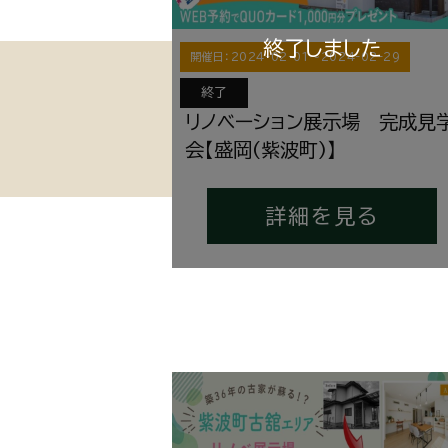
開催日：
2024-02-01
〜
2024-02-29
終了
リノベーション展示場 完成見
会【盛岡(紫波町)】
詳細を見る