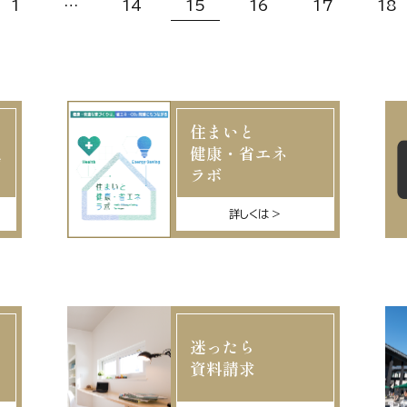
1
…
14
15
16
17
18
住まいと
を
健康・省エネ
声
ラボ
詳しくは
迷ったら
資料請求