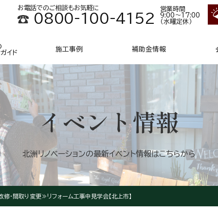
お電話でのご相談もお気軽に
営業時間
0800-100-4152
9:00～17:00
（水曜定休）
の
施工事例
補助金情報
ンガイド
イベント情報
北洲リノベーションの
最新イベント情報はこちらから
改修・間取り変更≫リフォーム工事中見学会【北上市】