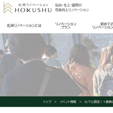
仙台・北上・盛岡の
性能向上リノベーション
リノベーション
初めて
北洲リノベーションとは
プラン
リノベーショ
トップ
イベント情報
6/7㊐限定！≪断熱