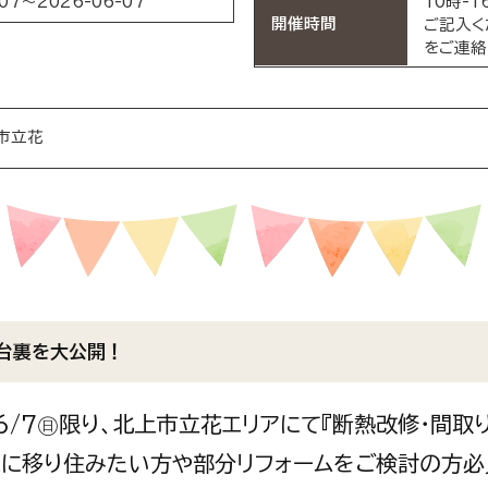
-07～2026-06-07
10時-
開催時間
ご記入く
をご連絡
市立花
台裏を大公開！
6/7㊐限り、北上市立花エリアにて『断熱改修・間取
家に移り住みたい方や部分リフォームをご検討の方