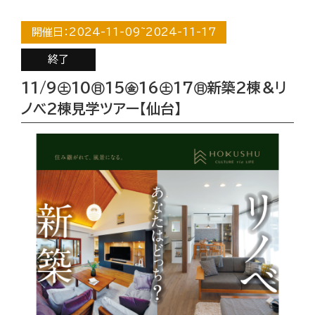
開催日：
2024-11-09
~
2024-11-17
終了
11/9㊏10㊐15㊎16㊏17㊐新築2棟＆リ
ノベ2棟見学ツアー【仙台】