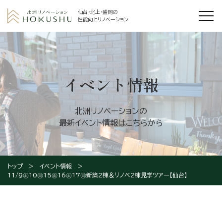
仙台・北上・盛岡の
性能向上リノベーション
イベント情報
北洲リノベーションの
最新イベント情報はこちらから
トップ
イベント情報
11/9㊏10㊐15㊎16㊏17㊐新築2棟＆リノベ2棟見学ツアー【仙台】