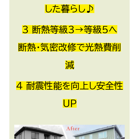
した暮らし♪
３
断熱等級３→等級５へ
断熱・気密改修で光熱費削
減
４
耐震性能を向上し安全性
UP