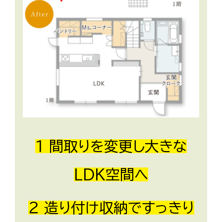
１ 間取りを変更し大きな
LDK空間へ
２
造り付け収納ですっきり