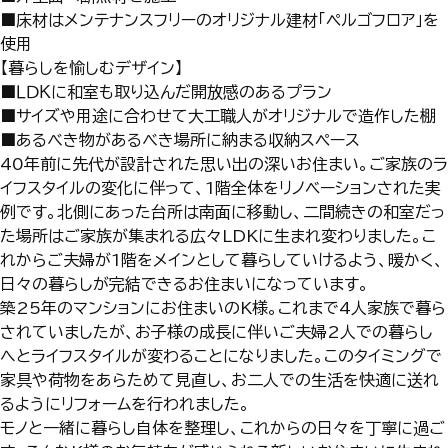
■床材はメンテナンスフリーのオリジナル建材「ペルゴフロア」を
使用
【暮らしを愉しむデザイン】
■ＬＤＫに和室も取り込んだ開放感のあるプラン
■サイズや用途に合わせて大工職人がオリジナルで造作した棚
■あるべき物があるべき場所に納まる収納スペース
40年前に先代が設計された思い出の深いお住まい。ご家族のラ
イフスタイルの変化に伴って、1階全体をリノベーションされた実
例です。北側にあった台所は南面に移動し、二間続きの和室だっ
た場所はご家族が集まれる広々LDKに生まれ変わりました。こ
れからご夫婦が1階をメインとして暮らしていけるよう、暖かく、
日々の暮らしが完結できるお住まいになっています。
築25年のマンションにお住まいのK様。これまで4人家族で暮ら
されていましたが、お子様の成長に伴いご夫婦2人での暮らし
へとライフスタイルが変わることになりました。このタイミングで
家具や荷物をあらためて見直し、お二人での生活を快適に送れ
るようにリフォームを行われました。
モノと一緒に暮らし自体を整理し、これからの日々を丁寧に過ご