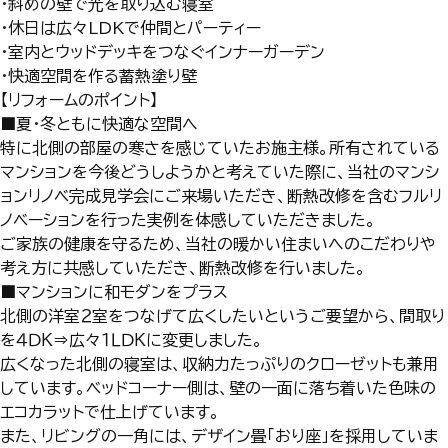
・斜めの壁で光を取り込む寝室
・休日は広々LDKで仲間とパーティー
・室内とウッドデッキをつなぐインナーガーデン
・快適空間を作る蓄熱塗り壁
【リフォームのポイント】
■
夏・冬ともに快適な空間へ
特に北側の部屋の寒さを感じていたお施主様。所有されている
マンションを今後どうしようかと考えていた際に、当社のマンシ
ョンリノベ完成見学会にご来場いただき、断熱改修を含むフルリ
ノベーションを行った実例を体感していただきました。
ご家族の健康を守るため、当社の暖かい住まいへのこだわりや
考え方に共感していただき、断熱改修を行いました。
■マンションに和モダンをプラス
北側の洋室２室をつなげて広くしたいというご要望から、間取り
を４ＤＫ⇒広々１ＬＤＫに変更しました。
広くなった北側の寝室は、収納力たっぷりのクローゼットも兼用
しています。ベッドコーナー側は、壁の一面に落ち着いた色味の
エコカラットで仕上げています。
また、リビングの一角には、デザイン畳「おり座」を採用していま