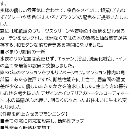
す。
奥様の優しい雰囲気に合わせて、桜色をメインに、銀鼠（ぎんね
ず/グレー）や柴色（ふしいろ/ブラウン）の配色をご提案いたしま
した。
窓には和紙調のプリーツスクリーンや着物の小紋柄を思わせる
カーテンをセレクトし、北洲ならではの木の質感と仙台箪笥が共
存する、和モダンな落ち着きある空間になりました。
■水まわり設備の一新
水まわりの位置は変更せず、キッチン、浴室、洗面化粧台、トイレ
の全てを最新の設備に交換しました。
築30年のマンションをフルリノベーション。マンション棟内の角
部屋にあたる住戸ですが、断熱性能を向上させ、居室間の温度
差が少ない、優しいあたたかさを追求しました。住まう方の暮ら
し心地を考え抜いたデザインとインテリアのトータルコーディネー
ト。木の質感が心地良い、明るく広々としたお住まいに生まれ変
わりました。
【性能を向上させるプランニング】
■全ての窓に内窓を設置し、断熱性アップ
■外壁面へ断熱材を施工