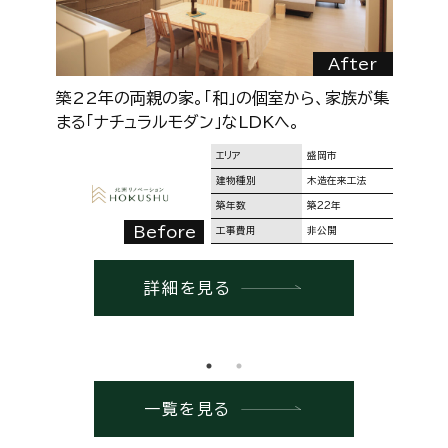
r
After
し
築22年の両親の家。「和」の個室から、家族が集
【
まる「ナチュラルモダン」なLDKへ。
エリア
盛岡市
建物種別
木造在来工法
築年数
築22年
Before
工事費用
非公開
詳細を見る
一覧を見る