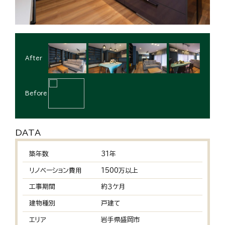
After
Before
DATA
築年数
31年
リノベーション費用
1500万以上
工事期間
約３ケ月
建物種別
戸建て
エリア
岩手県盛岡市