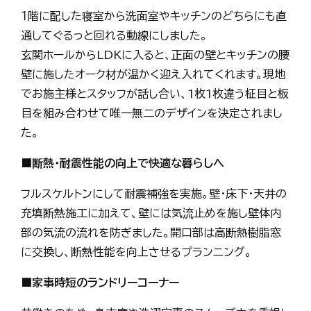
１階に配した寝室から洗面室やキッチンのどちらにも直
通してぐるっと回れる動線にしました。
玄関ホールからLDKに入ると、正面の壁とキッチンの腰
壁に施したオーク材が温かく迎え入れてくれます。現地
でお施主様とスタッフが話し合い、1枚1枚違う柾目と板
目を組み合わせて唯一無二のデザインを決定されまし
た。
■
断熱・耐震性能の向上で快適な暮らしへ
フルスケルトンにして耐震補強を実施。壁・床下・天井の
充填断熱施工に加えて、壁には気流止めを施し壁体内
部の気流の流れを防ぎました。開口部は高断熱樹脂窓
に交換し、断熱性能を向上させるプランニング。
■
家事時短のランドリーコーナー