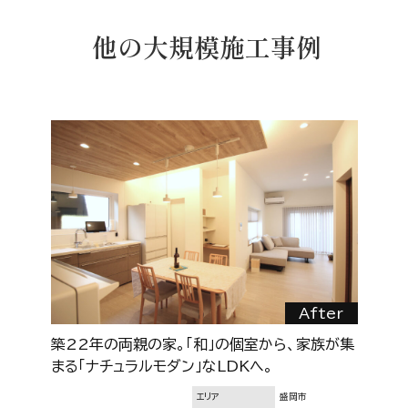
他の大規模施工事例
r
After
へ
築22年の両親の家。「和」の個室から、家族が集
【
まる「ナチュラルモダン」なLDKへ。
エリア
盛岡市