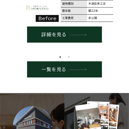
建物種別
木造在来工法
築年数
築22年
Before
工事費用
非公開
詳細を見る
一覧を見る