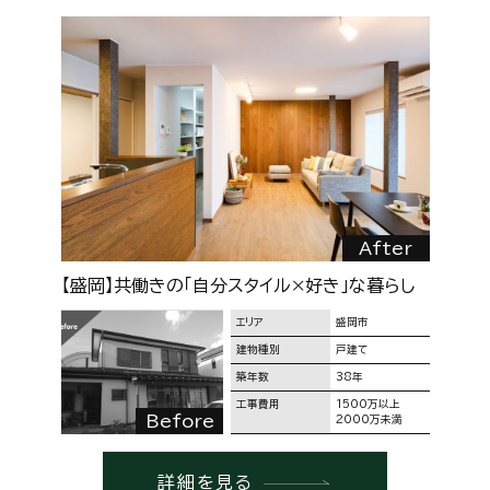
r
After
へ
【盛岡】共働きの「自分スタイル×好き」な暮らし
【
エリア
盛岡市
建物種別
戸建て
築年数
38年
工事費用
1500万以上
Before
2000万未満
詳細を見る