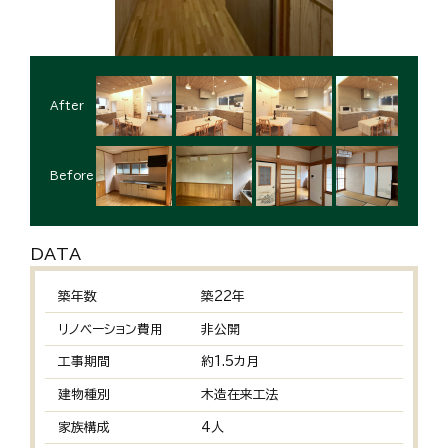
After
Before
DATA
築年数
築22年
リノベーション費用
非公開
工事期間
約1.5カ月
建物種別
木造在来工法
家族構成
4人