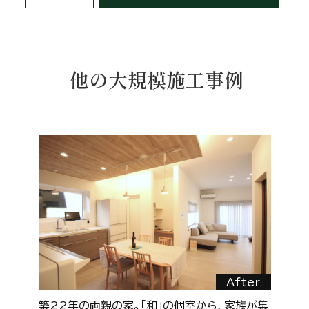
他の大規模施工事例
r
After
し
築22年の両親の家。「和」の個室から、家族が集
【