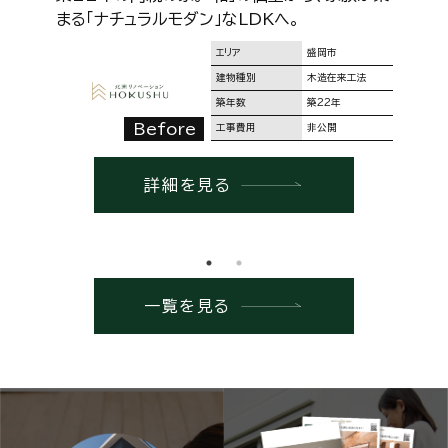
まる「ナチュラルモダン」なLDKへ。
エリア
盛岡市
建物種別
木造在来工法
築年数
築22年
Before
工事費用
非公開
詳細を見る
一覧を見る