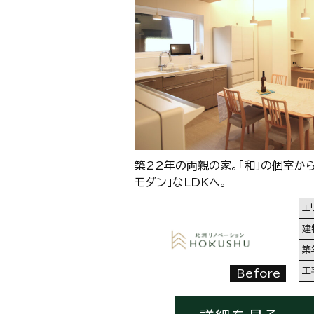
築22年の両親の家。「和」の個室か
モダン」なLDKへ。
エ
建
築
工
Before