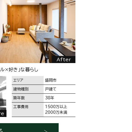
After
イル×好き」な暮らし
エリア
盛岡市
建物種別
戸建て
築年数
38年
工事費用
1500万以上
2000万未満
re
る