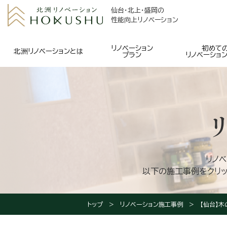
仙台・北上・盛岡の
性能向上リノベーション
リノベーション
初めて
北洲リノベーションとは
プラン
リノベーショ
リノ
以下の施工事例をクリッ
トップ
リノベーション施工事例
【仙台】