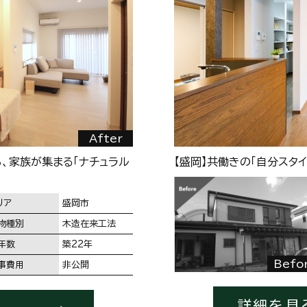
After
ら、家族が集まる「ナチュラル
【盛岡】共働きの「自分スタ
リア
盛岡市
物種別
木造在来工法
年数
築22年
Befo
事費用
非公開
詳細を見