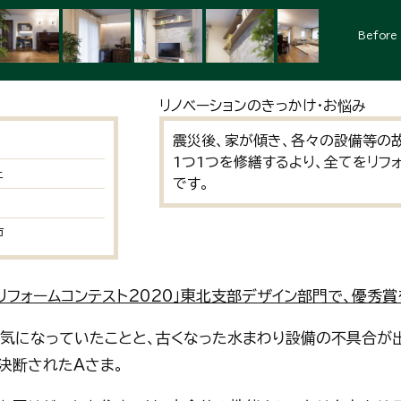
Before
リノベーションのきっかけ・お悩み
震災後、家が傾き、各々の設備等の
1つ1つを修繕するより、全てをリフ
上
です。
市
リフォームコンテスト2020」東北支部デザイン部門で、優秀
気になっていたことと、古くなった水まわり設備の不具合が
決断されたAさま。