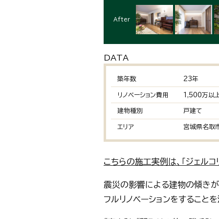
After
DATA
築年数
23年
リノベーション費用
1,500万以
建物種別
戸建て
エリア
宮城県名取
こちらの施工実例は、「ジェルコ
震災の影響による建物の傾きが
フルリノベーションをすることを