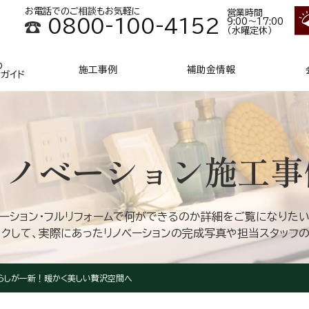
お電話でのご相談もお気軽に
営業時間
0800-100-4152
9:00～17:00
（水曜定休）
の
施工事例
補助金情報
ンガイド
リノベーション
施工事
ベーション・フルリフォームで何ができるのか詳細をご覧になりたい
クして、実際にあったリノベーションの完成写真や担当スタッフ
暮らしが一新！暖かく美しい贅沢空間へ