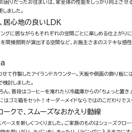
”にお困りだったお住まいは、家全体の性能をしっかり向上させ
更しました。
、居心地の良いLDK
ビングに居ながらもそれぞれの空間ごとに楽しめる仕上がりに
具を間接照明が演出する空間など、お施主さまのステキな感
a
わせて作製したアイランドカウンター。天板や側面の飾り板に
で検討しました。
ろん、普段はコーヒーを淹れたり冷蔵庫からの「ちょっと置き」
にはゴミ箱をセット！オーダーメイドならではのこだわりでス
ロークで、スムーズなおかえり動線
スペースを新しくつくりました。ご家族のものはシューズクロ
織物を脱いだり、カバンをしまったり、リビングに入るまでに