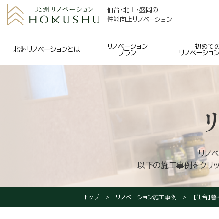
仙台・北上・盛岡の
性能向上リノベーション
リノベーション
初めて
北洲リノベーションとは
プラン
リノベーショ
リノ
以下の施工事例をクリッ
トップ
リノベーション施工事例
【仙台】