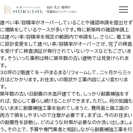
仙台・北上・盛岡の
性能向上リノベーション
建ぺい率/容積率がオーバーしていることや確認申請を提出せず
に増築をしているケースが多いです。特に新築時の確認申請上
は建ぺい率/容積率を規定の範囲内で申請をし、さらに、着工後
に設計変更をして建ぺい率/容積率がオーバーさせ、完了の検査
を受けずに検査済証が発行されていないケースなどもございま
す。そういった事例は特に築年数の古い建物では見受けられま
す。
30坪の2階建てを一戸まるまるリフォームして、二ヶ月から三ヶ
月ほどかかります。お住まいの現状や工事内容により変わりま
す。
築年数の古い旧耐震の木造戸建てでも、しっかり耐震補強をす
れば、安心して暮らし続けることができます。ただし、何の知識も
ないままに耐震補強工事を始めてしまうと、費用面と施工面の
両方で損をしやすいので注意が必要です。まずは、今のお住まい
の耐震性を診断し、どのような対策が必要なのか洗い出しましょ
う。その上で、予算や専門業者と相談しながら耐震補強工事を行