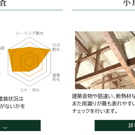
査
小
建築金物や筋違い、断熱材
塗装状況は
また雨漏りが最も表れやす
れがないかを
チェックを行います。
詳