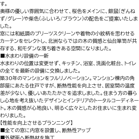
す。
奥様の優しい雰囲気に合わせて、桜色をメインに、銀鼠（ぎんね
ず/グレー）や柴色（ふしいろ/ブラウン）の配色をご提案いたしま
した。
窓には和紙調のプリーツスクリーンや着物の小紋柄を思わせる
カーテンをセレクトし、北洲ならではの木の質感と仙台箪笥が共
存する、和モダンな落ち着きある空間になりました。
■水まわり設備の一新
水まわりの位置は変更せず、キッチン、浴室、洗面化粧台、トイレ
の全てを最新の設備に交換しました。
築30年のマンションをフルリノベーション。マンション棟内の角
部屋にあたる住戸ですが、断熱性能を向上させ、居室間の温度
差が少ない、優しいあたたかさを追求しました。住まう方の暮ら
し心地を考え抜いたデザインとインテリアのトータルコーディネー
ト。木の質感が心地良い、明るく広々としたお住まいに生まれ変
わりました。
【性能を向上させるプランニング】
■全ての窓に内窓を設置し、断熱性アップ
■外壁面へ断熱材を施工