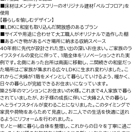
■床材はメンテナンスフリーのオリジナル建材「ペルゴフロア」を
使用
【暮らしを愉しむデザイン】
■ＬＤＫに和室も取り込んだ開放感のあるプラン
■サイズや用途に合わせて大工職人がオリジナルで造作した棚
■あるべき物があるべき場所に納まる収納スペース
40年前に先代が設計された思い出の深いお住まい。ご家族のラ
イフスタイルの変化に伴って、1階全体をリノベーションされた実
例です。北側にあった台所は南面に移動し、二間続きの和室だっ
た場所はご家族が集まれる広々LDKに生まれ変わりました。こ
れからご夫婦が1階をメインとして暮らしていけるよう、暖かく、
日々の暮らしが完結できるお住まいになっています。
築25年のマンションにお住まいのK様。これまで4人家族で暮ら
されていましたが、お子様の成長に伴いご夫婦2人での暮らし
へとライフスタイルが変わることになりました。このタイミングで
家具や荷物をあらためて見直し、お二人での生活を快適に送れ
るようにリフォームを行われました。
モノと一緒に暮らし自体を整理し、これからの日々を丁寧に過ご