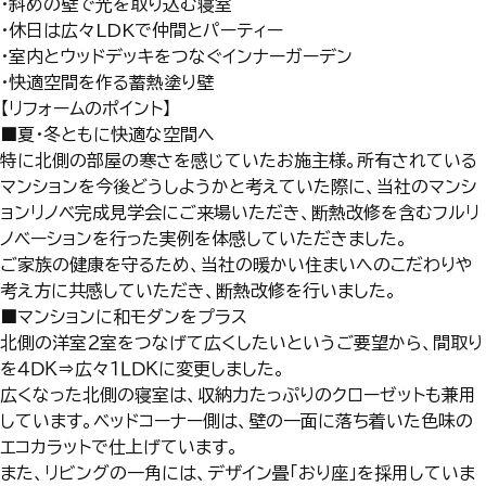
・斜めの壁で光を取り込む寝室
・休日は広々LDKで仲間とパーティー
・室内とウッドデッキをつなぐインナーガーデン
・快適空間を作る蓄熱塗り壁
【リフォームのポイント】
■
夏・冬ともに快適な空間へ
特に北側の部屋の寒さを感じていたお施主様。所有されている
マンションを今後どうしようかと考えていた際に、当社のマンシ
ョンリノベ完成見学会にご来場いただき、断熱改修を含むフルリ
ノベーションを行った実例を体感していただきました。
ご家族の健康を守るため、当社の暖かい住まいへのこだわりや
考え方に共感していただき、断熱改修を行いました。
■マンションに和モダンをプラス
北側の洋室２室をつなげて広くしたいというご要望から、間取り
を４ＤＫ⇒広々１ＬＤＫに変更しました。
広くなった北側の寝室は、収納力たっぷりのクローゼットも兼用
しています。ベッドコーナー側は、壁の一面に落ち着いた色味の
エコカラットで仕上げています。
また、リビングの一角には、デザイン畳「おり座」を採用していま